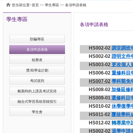
您当前位置>
首页
>>
學生專區
>>
各項申請表格
學生專區
各項申請表格
防騙專區
HS002-02
調堂調班
各項申請表格
HS002-02
證明文件
校曆表
HS003-02
更改個人
獎/助學金計劃
HS006-02
重修科目
考試規則
HS007-02
學科豁免
HS008-02
加修延修
颱風時的上課及考試安排
HS009-01
選修科目
融合式學習系統登錄指引
HS010-02
休學復學
學生會
HS011-02
覆核學科
HS012-02
轉專業申
HS002-02
退學申請