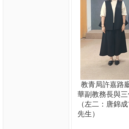
教青局許嘉路廳
華副教務長與三
（左二：唐錦成
先生）