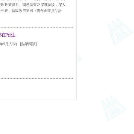
梳理政策體系、問卷調查及深度訪談，深入
近年來，特區政府透過《青年創業援助計
程現在招生
6年9月入學)
[點擊閱讀]