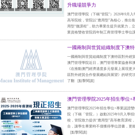
升職場競爭力
澳門管理學院（下稱“管院”）2026年9
高等院校，管院以“應用型”為核心，推出
用型“微課程”，助力畢業生提升就業力，
業資格雙收管院四年制工商管理學士學位
一國兩制與世貿組織制度下澳特
一國兩制與世貿組織制度下澳特區對外經
澳門管理學院近日，澳門管理專業協會和
《在推動澳門經濟適度多元發展上展現更
區對外經貿合作發展總結與展望》的研究
了翻
[點擊閱讀]
澳門管理學院2025年招生學位+
澳門管理學院2025年招生學位+專業認
院（下稱「管院」）啟動2025年9月入學
校，管院致力提供“應用型”高等教育課程
合，讓學生畢業時不僅獲得學位證書，更
[點擊閱讀]