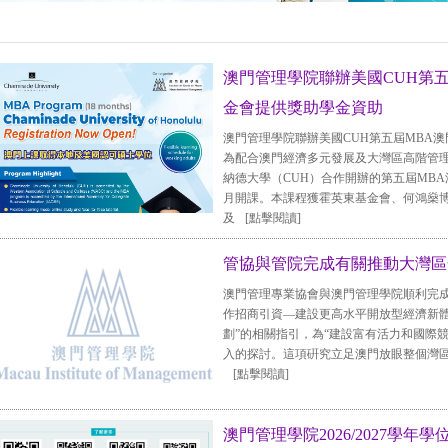
澳門管理學院聯辦美國CUH第五
金會提供獎助學金資助
澳門管理學院聯辦美國CUH第五屆MBA
為配合澳門經濟多元發展及大灣區高階管
納德大學（CUH）合作開辦的第五屆MBA
月開課。本課程獲霍英東基金會、何鴻燊
及
[點擊閱讀]
管協與管院完成有關推動大灣區
澳門管理專業協會與澳門管理學院順利完
作招商引資—建設更高水平開放型經濟新體
劃”的相關指引，為“建設富有活力和國際
入的探討。這項硏究立足澳門放眼整個灣
[點擊閱讀]
澳門管理學院2026/2027學年